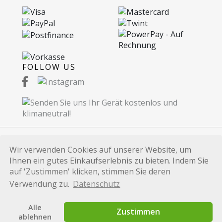
FOLLOW US
Wir verwenden Cookies auf unserer Website, um
© 2026 Recommerce AG. Proudly Made in
Ihnen ein gutes Einkaufserlebnis zu bieten. Indem Sie
Switzerland.
auf 'Zustimmen' klicken, stimmen Sie deren
Alle auf dieser Website verwendeten Marken und
Verwendung zu.
Datenschutz
Produktbezeichnungen dienen lediglich
Identifikationszwecken und sind Marken bzw.
Alle
Zustimmen
eingetragene Marken der jeweiligen Eigentümer.
ablehnen