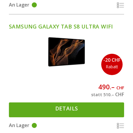
An Lager
SAMSUNG GALAXY TAB S8 ULTRA WIFI
-20 CHF
Rabatt
490.–
CHF
CHF
statt 510.–
DETAILS
An Lager